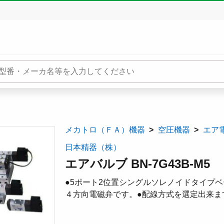
メカトロ（ＦＡ）機器
空圧機器
エア
日本精器（株）
エアバルブ BN-7G43B-M5
●5ポート2位置シングルソレノイドタイプベ
４方向電磁弁です。●配線方式を選定出来ま