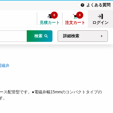
よくある質問
0
0
見積カート
注文カート
ログイン
検索
詳細検索
電磁弁
ース配管型です。●電磁弁幅15mmのコンパクトタイプの
す。