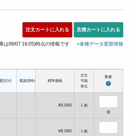
注文カートに入れる
見積カートに入れる
在庫は08/07 16:05)時点の情報です
各種データ更新情報
注文
数量
電圧(V)
電源切時の状態
標準価格
配管口の種類
配管ねじの呼び
可能
適応シリンダ径(Φ
単位
¥8,000
1
個
個
¥8,000
1
個