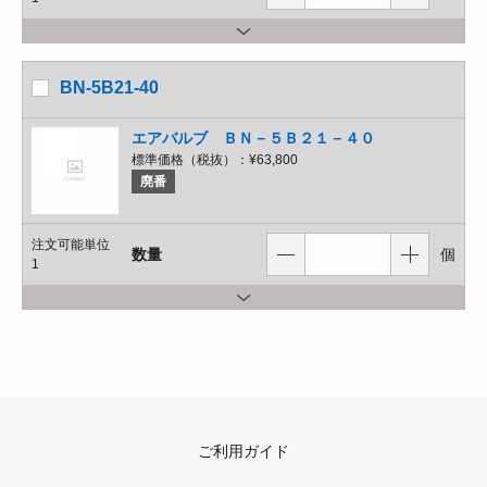
BN-5B21-40
エアバルブ ＢＮ－５Ｂ２１－４０
標準価格（税抜）：
¥63,800
廃番
注文可能単位
数量
個
1
ご利用ガイド