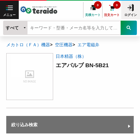
0
0
メニュー
見積カート
注文カート
ログイン
すべて
メカトロ（ＦＡ）機器
空圧機器
エア電磁弁
日本精器（株）
エアバルブ BN-5B21
絞り込み検索