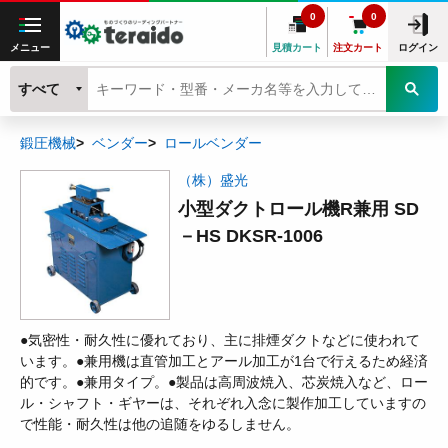
0
0
メニュー
見積カート
注文カート
ログイン
すべて
鍛圧機械
ベンダー
ロールベンダー
（株）盛光
小型ダクトロール機R兼用 SD
－HS DKSR-1006
●気密性・耐久性に優れており、主に排煙ダクトなどに使われて
います。●兼用機は直管加工とアール加工が1台で行えるため経済
的です。●兼用タイプ。●製品は高周波焼入、芯炭焼入など、ロー
ル・シャフト・ギヤーは、それぞれ入念に製作加工していますの
で性能・耐久性は他の追随をゆるしません。