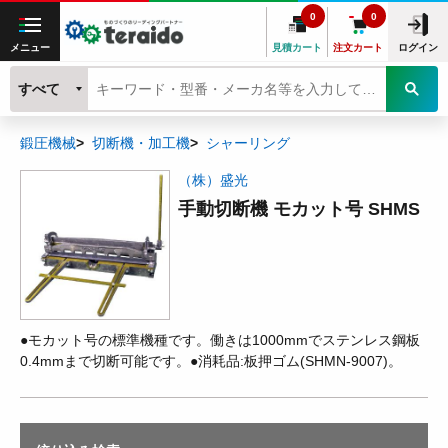
0
0
メニュー
見積カート
注文カート
ログイン
すべて
鍛圧機械
切断機・加工機
シャーリング
（株）盛光
手動切断機 モカット号 SHMS
●モカット号の標準機種です。働きは1000mmでステンレス鋼板
0.4mmまで切断可能です。●消耗品:板押ゴム(SHMN-9007)。