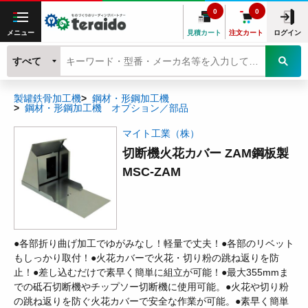
0
0
メニュー
見積カート
注文カート
ログイン
すべて
製罐鉄骨加工機
鋼材・形鋼加工機
鋼材・形鋼加工機 オプション／部品
マイト工業（株）
切断機火花カバー ZAM鋼板製
MSC-ZAM
●各部折り曲げ加工でゆがみなし！軽量で丈夫！●各部のリベット
もしっかり取付！●火花カバーで火花・切り粉の跳ね返りを防
止！●差し込むだけで素早く簡単に組立が可能！●最大355mmま
での砥石切断機やチップソー切断機に使用可能。●火花や切り粉
の跳ね返りを防ぐ火花カバーで安全な作業が可能。●素早く簡単