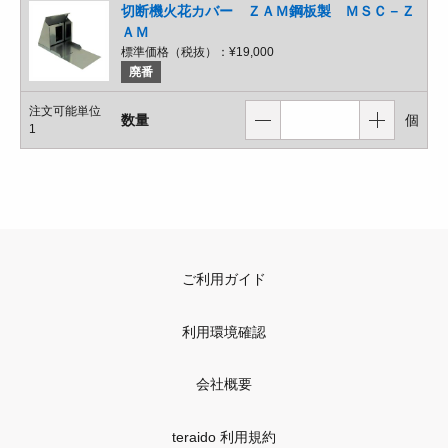
切断機火花カバー ＺＡＭ鋼板製 ＭＳＣ－Ｚ
ＡＭ
標準価格（税抜）：
¥19,000
廃番
注文可能単位
数量
個
1
ご利用ガイド
利用環境確認
会社概要
teraido 利用規約