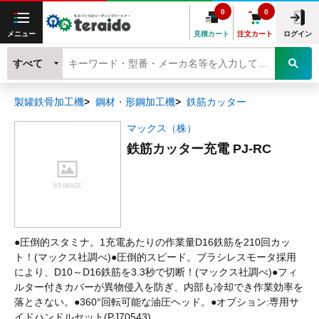
0
0
メニュー
見積カート
注文カート
ログイン
すべて
製罐鉄骨加工機
鋼材・形鋼加工機
鉄筋カッター
マックス（株）
鉄筋カッター充電 PJ-RC
●圧倒的スタミナ。1充電あたりの作業量D16鉄筋を210回カッ
ト！(マックス社調べ)●圧倒的スピード。ブラシレスモータ採用
により、D10～D16鉄筋を3.3秒で切断！(マックス社調べ)●フィ
ルター付きカバーが異物侵入を防ぎ、内部も冷却でき作業効率を
落とさない。●360°回転可能な油圧ヘッド。●オプション:専用サ
イドハンドルセット(PJ70543)。