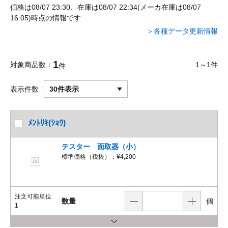
価格は08/07 23:30、在庫は08/07 22:34(メーカ在庫は08/07
16:05)時点の情報です
＞各種データ更新情報
1
対象商品数
1～1件
件
表示件数
30件表示
ﾒﾝﾄﾘｷ(ｼｮｳ)
テスター 面取器（小）
標準価格（税抜）：
¥4,200
注文可能単位
数量
個
1