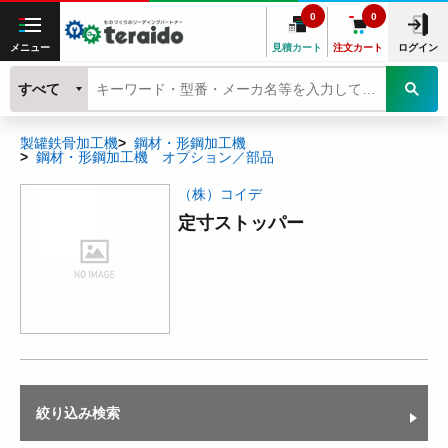
0
0
メニュー
見積カート
注文カート
ログイン
すべて
製罐鉄骨加工機
鋼材・形鋼加工機
鋼材・形鋼加工機 オプション／部品
（株）コイデ
定寸ストッパー
絞り込み検索