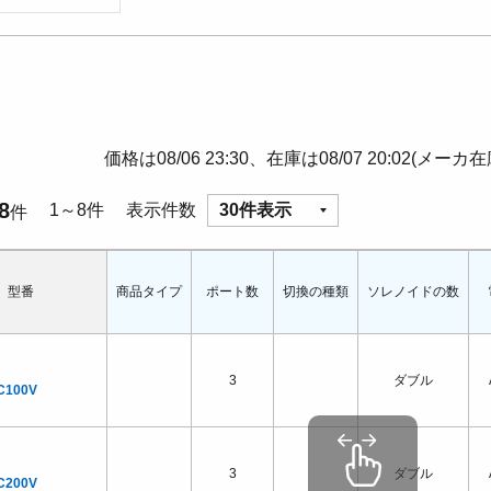
価格は08/06 23:30、在庫は08/07 20:02(メーカ
8
1～8件
表示件数
30件表示
件
型番
商品タイプ
ポート数
切換の種類
ソレノイドの数
3
ダブル
C100V
3
ダブル
C200V