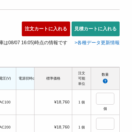
注文カートに入れる
見積カートに入れる
在庫は08/07 16:05)時点の情報です
各種データ更新情報
注文
数量
電圧(V)
電源切時の状態
標準価格
配管口の種類
配管ねじの呼び
可能
適応シリンダ径(Φ
単位
¥18,760
AC100
1
個
個
¥18,760
AC200
1
個