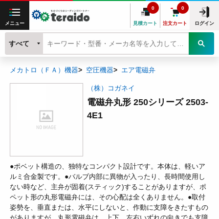
0
0
メニュー
見積カート
注文カート
ログイン
すべて
メカトロ（ＦＡ）機器
空圧機器
エア電磁弁
（株）コガネイ
電磁弁丸形 250シリーズ 2503-
4E1
●ポベット構造の、独特なコンパクト設計です。本体は、軽いア
ルミ合金製です。●バルブ内部に異物が入ったり、長時間使用し
ない時など、主弁が固着(スティック)することがありますが、ポ
ペット形の丸形電磁弁には、その心配は全くありません。●取付
姿勢を、垂直または、水平にしないと、作動に支障をきたすもの
がありますが、丸形電磁弁は、上下、左右いずれの向きでも支障