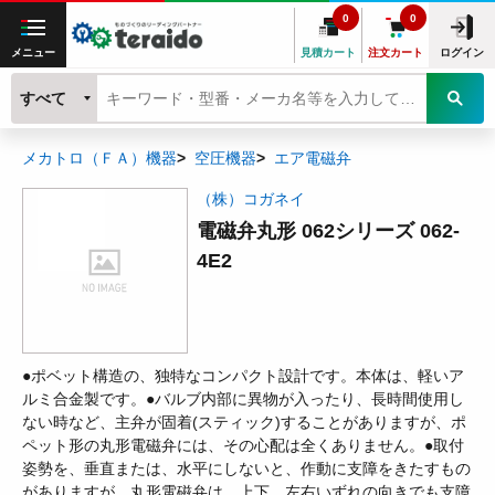
0
0
メニュー
見積カート
注文カート
ログイン
すべて
メカトロ（ＦＡ）機器
空圧機器
エア電磁弁
（株）コガネイ
電磁弁丸形 062シリーズ 062-
4E2
●ポベット構造の、独特なコンパクト設計です。本体は、軽いア
ルミ合金製です。●バルブ内部に異物が入ったり、長時間使用し
ない時など、主弁が固着(スティック)することがありますが、ポ
ペット形の丸形電磁弁には、その心配は全くありません。●取付
姿勢を、垂直または、水平にしないと、作動に支障をきたすもの
がありますが、丸形電磁弁は、上下、左右いずれの向きでも支障