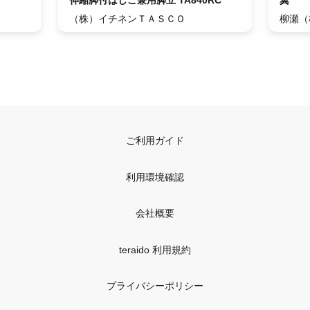
伸縮脚付はしご兼用脚立 TA840RC
翼
（株）イチネンＴＡＳＣＯ
柳瀬（
ご利用ガイド
利用環境確認
会社概要
teraido 利用規約
プライバシーポリシー