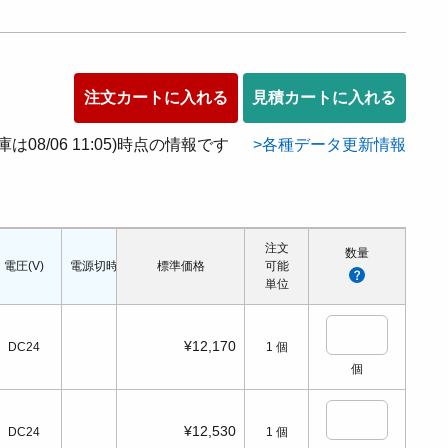
注文カートに入れる
見積カートに入れる
在庫は08/06 11:05)時点の情報です
各種データ更新情報
注文
数量
電圧(V)
電源切時の状態
標準価格
配管口の種類
配管ねじの呼び
可能
適応シリンダ径(
単位
¥12,170
DC24
1
個
個
¥12,530
DC24
1
個