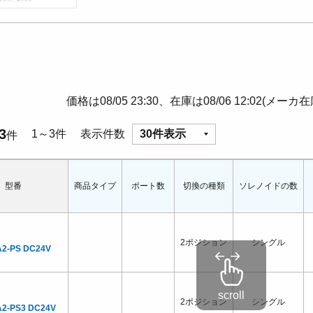
価格は08/05 23:30、在庫は08/06 12:02(メーカ
3
1～3件
表示件数
30件表示
件
型番
商品タイプ
ポート数
切換の種類
ソレノイドの数
2ポジション
シングル
A2-PS DC24V
2ポジション
シングル
A2-PS3 DC24V