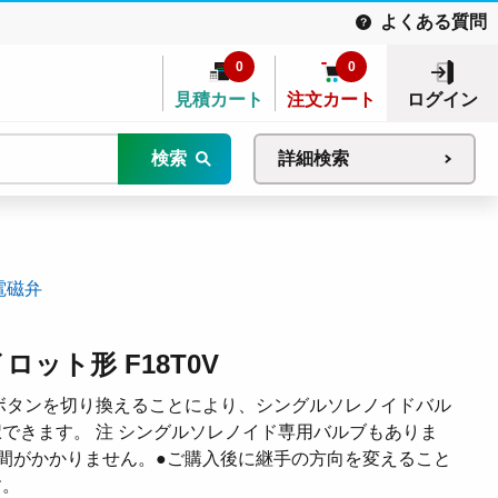
よくある質問
0
0
見積カート
注文カート
ログイン
検索
詳細検索
電磁弁
ロット形 F18T0V
ボタンを切り換えることにより、シングルソレノイドバル
できます。 注 シングルソレノイド専用バルブもありま
間がかかりません。●ご購入後に継手の方向を変えること
す。