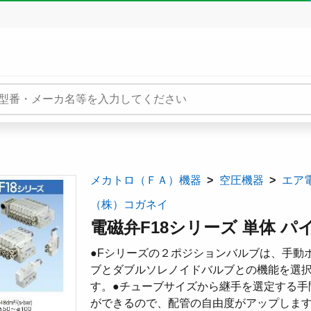
メカトロ（ＦＡ）機器
空圧機器
エア
（株）コガネイ
電磁弁F18シリーズ 単体 パイ
●Fシリーズの２ポジションバルブは、手動
ブとダブルソレノイドバルブとの機能を選択
す。●チューブサイズから継手を選定する手
ができるので、配管の自由度がアップしま