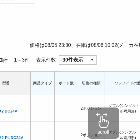
価格は08/05 23:30、在庫は08/06 10:02(メーカ
3
1～3件
表示件数
30件表示
件
型番
商品タイプ
ポート数
切換の種類
ソレノイドの
ダブル(シングル・
2ポジション
A2 DC24V
ル両用形)
ダブル(シングル・
2ポジション
A2-PL DC24V
ル両用形)