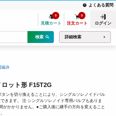
よくある質問
0
0
見積カート
注文カート
ログイン
検索
詳細検索
電磁弁
ロット形 F15T2G
ボタンを切り換えることにより、シングルソレノイドバル
できます。 注 シングルソレノイド専用バルブもありま
間がかかりません。●ご購入後に継手の方向を変えること
す。