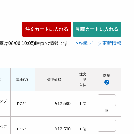
注文カートに入れる
見積カートに入れる
在庫は08/06 10:05)時点の情報です
各種データ更新情報
注文
数量
数
電圧(V)
電源切時の状態
標準価格
配管口の種類
可能
配管ねじの呼び
適応シ
単位
ダブ
¥12,590
DC24
1
個
個
ダブ
¥12,590
DC24
1
個