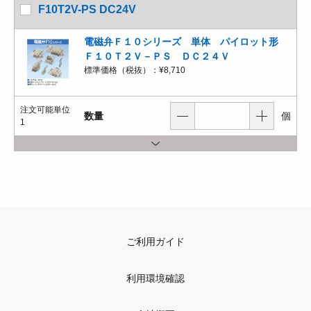
F10T2V-PS DC24V
電磁弁Ｆ１０シリーズ 単体 パイロット形
Ｆ１０Ｔ２Ｖ－ＰＳ ＤＣ２４Ｖ
標準価格（税抜）：
¥8,710
注文可能単位
数量
個
1
ご利用ガイド
利用環境確認