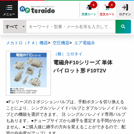
0
0
メニュー
見積カート
注文カート
ログイン
すべて
メカトロ（ＦＡ）機器
空圧機器
エア電磁弁
（株）コガネイ
電磁弁F10シリーズ 単体
パイロット形 F10T2V
●Fシリーズの２ポジションバルブは、手動ボタンを切り換える
ことにより、シングルソレノイドバルブとダブルソレノイドバル
ブとの機能を選択できます。 注 シングルソレノイド専用バルブ
もあります。●チューブサイズから継手を選定する手間がかかり
ません。●ご購入後に継手の方向を変えることができるので、配
管の自由度がアップします。