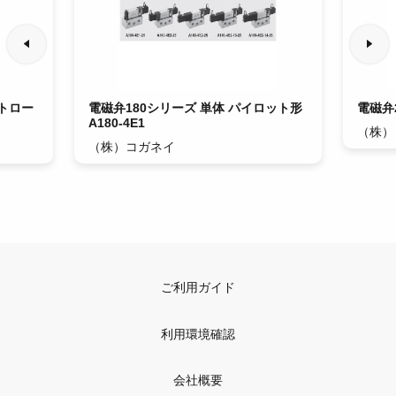
トロー
電磁弁180シリーズ 単体 パイロット形
電磁弁2
A180-4E1
（株）
（株）コガネイ
ご利用ガイド
利用環境確認
会社概要