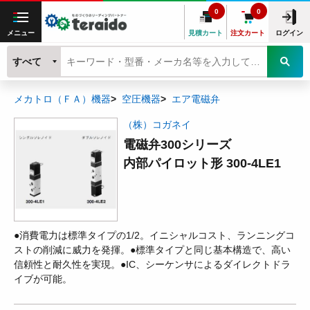
0
0
メニュー
見積カート
注文カート
ログイン
すべて
メカトロ（ＦＡ）機器
空圧機器
エア電磁弁
（株）コガネイ
電磁弁300シリーズ
内部パイロット形 300-4LE1
●消費電力は標準タイプの1/2。イニシャルコスト、ランニングコ
ストの削減に威力を発揮。●標準タイプと同じ基本構造で、高い
信頼性と耐久性を実現。●IC、シーケンサによるダイレクトドラ
イブが可能。