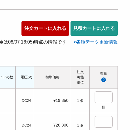
注文カートに入れる
見積カートに入れる
在庫は08/07 16:05)時点の情報です
各種データ更新情報
注文
数量
イドの数
電圧(V)
電源切時の状態
標準価格
配管口の種類
可能
配管ねじの呼び
適
単位
¥19,350
DC24
1
個
個
¥20,300
DC24
1
個