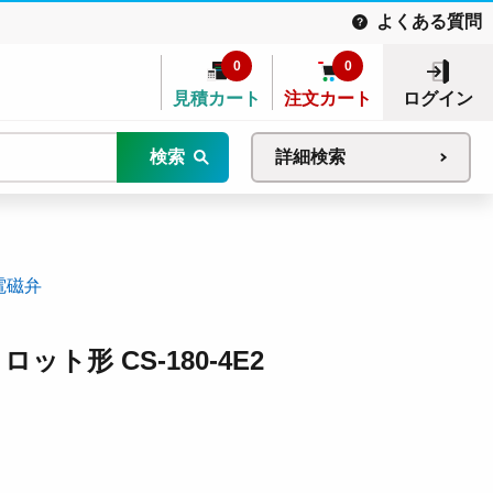
よくある質問
0
0
見積カート
注文カート
ログイン
検索
詳細検索
電磁弁
ット形 CS-180-4E2
。