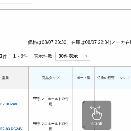
価格は08/07 23:30、在庫は08/07 22:34(メーカ
3
1～3件
表示件数
30件表示
件
型番
商品タイプ
ポート数
切換の種類
ソレノ
FE形マニホールド取付
5
4E2 DC24V
用
FE形マニホールド取付
5
4E2-83 DC24V
用