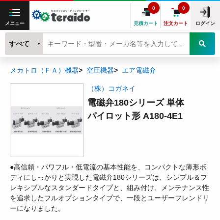
0
0
メニュー
見積カート
注文カート
ログイン
すべて
メカトロ（ＦＡ）機器
空圧機器
エア電磁弁
（株）コガネイ
電磁弁180シリーズ 単体
パイロット形 A180-4E1
●高信頼・パワフル・低電流の基本性能を、コンパクトな薄形ボ
ディにしっかりと実現した電磁弁180シリーズは、シンプル＆フ
レキシブルなスタンダードタイプと、組み付け、メンテナンス性
を追求したフルオプションタイプで、一段とユーザーフレンドリ
ーになりました。