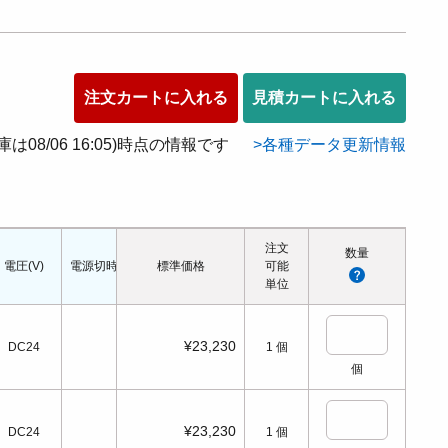
注文カートに入れる
見積カートに入れる
在庫は08/06 16:05)時点の情報です
各種データ更新情報
注文
数量
電圧(V)
電源切時の状態
標準価格
配管口の種類
配管ねじの呼び
可能
適応シリンダ径(
単位
¥23,230
DC24
1
個
個
¥23,230
DC24
1
個