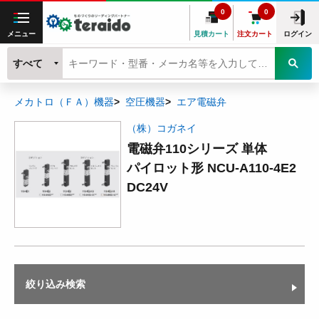
0
0
メニュー
見積カート
注文カート
ログイン
すべて
メカトロ（ＦＡ）機器
空圧機器
エア電磁弁
（株）コガネイ
電磁弁110シリーズ 単体
パイロット形 NCU-A110-4E2
DC24V
絞り込み検索