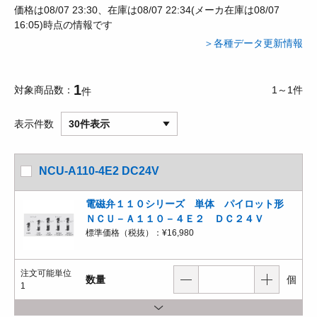
価格は08/07 23:30、在庫は08/07 22:34(メーカ在庫は08/07
16:05)時点の情報です
＞各種データ更新情報
1
対象商品数
1～1件
件
表示件数
30件表示
NCU-A110-4E2 DC24V
電磁弁１１０シリーズ 単体 パイロット形
ＮＣＵ－Ａ１１０－４Ｅ２ ＤＣ２４Ｖ
標準価格（税抜）：
¥16,980
注文可能単位
数量
個
1