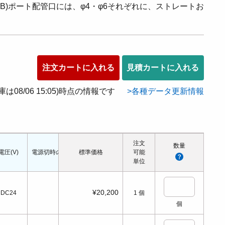
2(B)ポート配管口には、φ4・φ6それぞれに、ストレートお
注文カートに入れる
見積カートに入れる
在庫は08/06 15:05)時点の情報です
各種データ更新情報
注文
数量
電圧(V)
電源切時の状態
標準価格
配管口の種類
配管ねじの呼び
可能
適応シリンダ径(Φ
単位
¥20,200
DC24
1
個
個