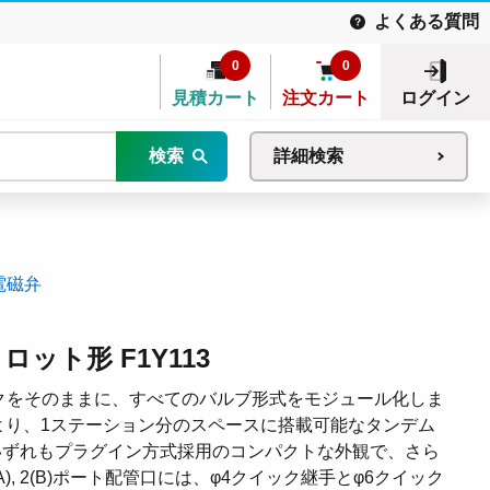
よくある質問
0
0
見積カート
注文カート
ログイン
検索
詳細検索
電磁弁
ロット形 F1Y113
ペックをそのままに、すべてのバルブ形式をモジュール化しま
より、1ステーション分のスペースに搭載可能なタンデム
いずれもプラグイン方式採用のコンパクトな外観で、さら
, 2(B)ポート配管口には、φ4クイック継手とφ6クイック