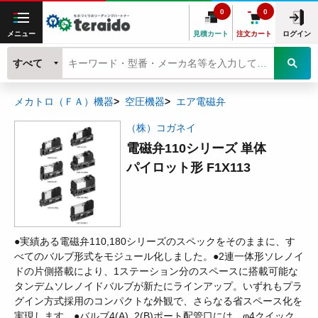
0
0
メニュー
見積カート
注文カート
ログイン
すべて
メカトロ（ＦＡ）機器
空圧機器
エア電磁弁
（株）コガネイ
電磁弁110シリーズ 単体
パイロット形 F1X113
●実績ある電磁弁110,180シリーズのスペックをそのままに、す
べてのバルブ形式をモジュール化しました。●2連一体形ソレノイ
ドの片側搭載により、1ステーション分のスペースに搭載可能な
タンデムソレノイドバルブが新たにラインアップ。いずれもプラ
グイン方式採用のコンパクトな外観で、さらなる省スペース化を
実現します。●バルブ4(A), 2(B)ポート配管口には、φ4クイック