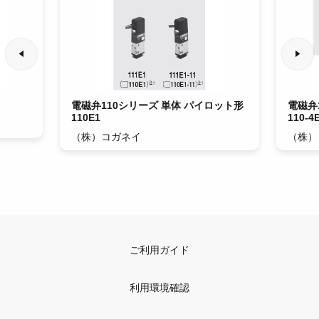
電磁弁110シリーズ 単体 パイロット形
電磁弁
110E1
110-4
（株）コガネイ
（株）
ご利用ガイド
利用環境確認