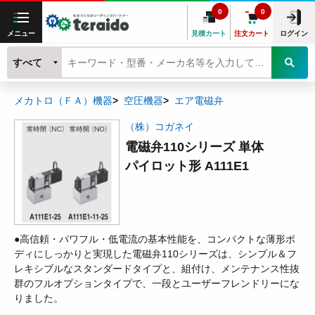
0
0
メニュー
見積カート
注文カート
ログイン
すべて
メカトロ（ＦＡ）機器
空圧機器
エア電磁弁
（株）コガネイ
電磁弁110シリーズ 単体
パイロット形 A111E1
●高信頼・パワフル・低電流の基本性能を、コンパクトな薄形ボ
ディにしっかりと実現した電磁弁110シリーズは、シンプル＆フ
レキシブルなスタンダードタイプと、組付け、メンテナンス性抜
群のフルオプションタイプで、一段とユーザーフレンドリーにな
りました。