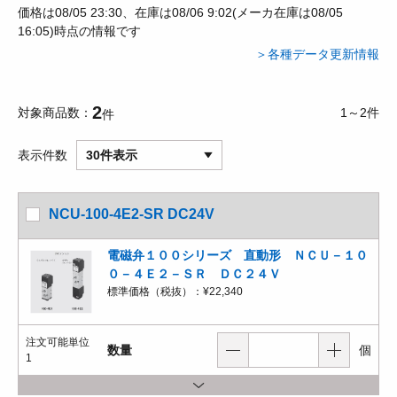
価格は08/05 23:30、在庫は08/06 9:02(メーカ在庫は08/05
16:05)時点の情報です
＞各種データ更新情報
2
対象商品数
1～2件
件
表示件数
30件表示
NCU-100-4E2-SR DC24V
電磁弁１００シリーズ 直動形 ＮＣＵ－１０
０－４Ｅ２－ＳＲ ＤＣ２４Ｖ
標準価格（税抜）：
¥22,340
注文可能単位
数量
個
1