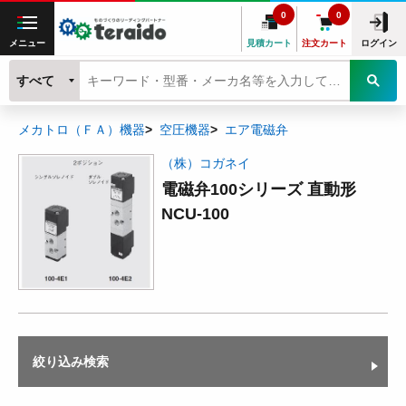
0
0
メニュー
見積カート
注文カート
ログイン
すべて
メカトロ（ＦＡ）機器
空圧機器
エア電磁弁
（株）コガネイ
電磁弁100シリーズ 直動形
NCU-100
絞り込み検索