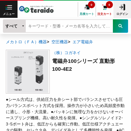
0
0
メニュー
見積カート
注文カート
ログイン
すべて
メカトロ（ＦＡ）機器
空圧機器
エア電磁弁
（株）コガネイ
電磁弁100シリーズ 直動形
100-4E2
●シール方式は、供給圧力を弁シート部でバランスさせている圧
力バランスポペット方式を採用。操作力が小さいため高頻度作動
に適し、小形・大流量。●パッキンに無理な力をかけないオーバ
ースプリング機構。高い耐久性を発揮。●シングルソレノイド2･
3･5ポート弁は、低圧からも確実に作動。低圧仕様アクチュエー
タの駆動、セレクタ弁、デバイダ弁として多機能性を発揮。●AC