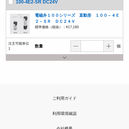
100-4E2-SR DC24V
電磁弁１００シリーズ 直動形 １００－４Ｅ
２－ＳＲ ＤＣ２４Ｖ
標準価格（税抜）：
¥17,180
注文可能単位
数量
個
1
ご利用ガイド
利用環境確認
会社概要