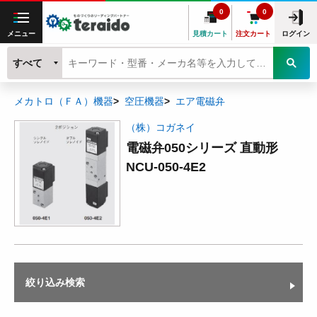
0
0
メニュー
見積カート
注文カート
ログイン
すべて
メカトロ（ＦＡ）機器
空圧機器
エア電磁弁
（株）コガネイ
電磁弁050シリーズ 直動形
NCU-050-4E2
絞り込み検索