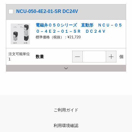
NCU-050-4E2-01-SR DC24V
電磁弁０５０シリーズ 直動形 ＮＣＵ－０５
０－４Ｅ２－０１－ＳＲ ＤＣ２４Ｖ
標準価格（税抜）：
¥21,720
注文可能単位
数量
個
1
ご利用ガイド
利用環境確認