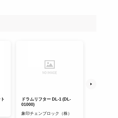
ント
ドラムリフター DL-1 (DL-
インパクト用
01000)
6NV
象印チェンブロック（株）
ＴＯＮＥ（