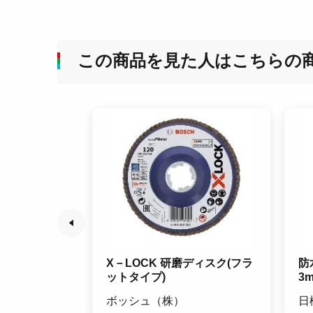
この商品を見た人はこちらの
ト 3H
X－LOCK 研磨ディスク(フラ
防
ットタイプ)
3
ボッシュ（株）
日