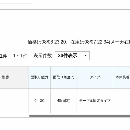
価格は08/08 23:20、在庫は08/07 22:34(メーカ
1
1～1件
表示件数
30件表示
件
型番
面取り能力
面取り角度(°)
タイプ
本体装着
0～3C
45(固定)
テーブル固定タイプ