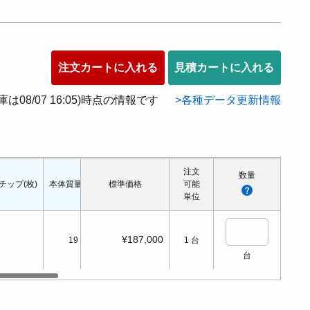
注文カートに入れる
見積カートに入れる
在庫は08/07 16:05)時点の情報です
各種データ更新情報
注文
数量
チップ(枚)
本体質量(kg)
標準価格
可能
単位
¥187,000
19
1
台
台