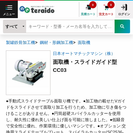
0
0
メニュー
見積カート
注文カート
ログイン
すべて
製罐鉄骨加工機
鋼材・形鋼加工機
面取機
日本オートマチックマシン（株）
面取機・スライドガイド型
CC03
●手動式スライドテーブル面取り機です。●加工物の載せたVガイ
ドをスライドさせて面取り加工を行うため、加工物に引き傷をつ
けることがありません。●円筒超硬スパイラルカッターを使用
し、耐久性に優れ美しい仕上げ面を可能に致しました。●低騷音
で安全性に優れ、作業環境に優しいマシンです。●オプション:交
換用スライドテーブルプレート、スパイラルカッター(SC2536-