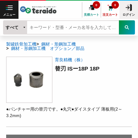
0
0
メニュー
見積カート
注文カート
ログイン
すべて
製罐鉄骨加工機
鋼材・形鋼加工機
鋼材・形鋼加工機 オプション／部品
育良精機（株）
替刃 ISー18P 18P
●パンチャー用の替刃です。●丸穴●ダイスタイプ 薄板用(2～
3.2mm)