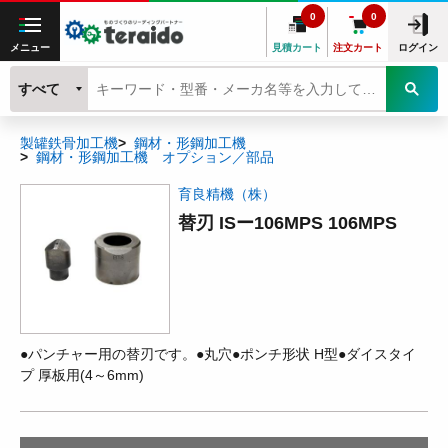
0
0
メニュー
見積カート
注文カート
ログイン
すべて
製罐鉄骨加工機
鋼材・形鋼加工機
鋼材・形鋼加工機 オプション／部品
育良精機（株）
替刃 ISー106MPS 106MPS
●パンチャー用の替刃です。●丸穴●ポンチ形状 H型●ダイスタイ
プ 厚板用(4～6mm)