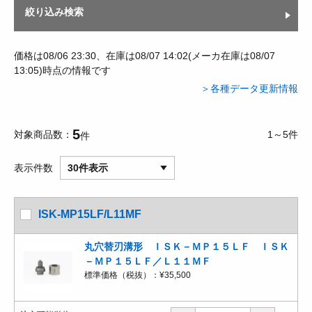
絞り込み検索
価格は08/06 23:30、在庫は08/07 14:02(メーカ在庫は08/07
13:05)時点の情報です
＞各種データ更新情報
5
対象商品数
1～5件
件
表示件数
30件表示
ISK-MP15LF/L11MF
丸穴替刃溝形 ＩＳＫ－ＭＰ１５ＬＦ ＩＳＫ
－ＭＰ１５ＬＦ／Ｌ１１ＭＦ
標準価格（税抜）：
¥35,500