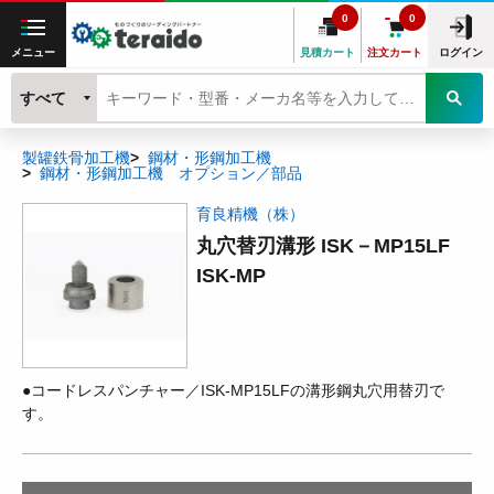
0
0
メニュー
見積カート
注文カート
ログイン
すべて
製罐鉄骨加工機
鋼材・形鋼加工機
鋼材・形鋼加工機 オプション／部品
育良精機（株）
丸穴替刃溝形 ISK－MP15LF
ISK-MP
●コードレスパンチャー／ISK-MP15LFの溝形鋼丸穴用替刃で
す。