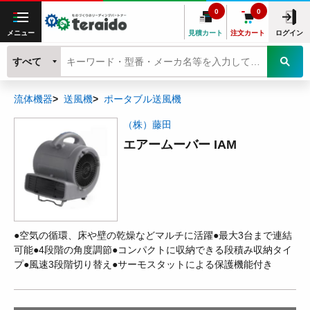
0
0
メニュー
見積カート
注文カート
ログイン
すべて
流体機器
送風機
ポータブル送風機
（株）藤田
エアームーバー IAM
●空気の循環、床や壁の乾燥などマルチに活躍●最大3台まで連結
可能●4段階の角度調節●コンパクトに収納できる段積み収納タイ
プ●風速3段階切り替え●サーモスタットによる保護機能付き