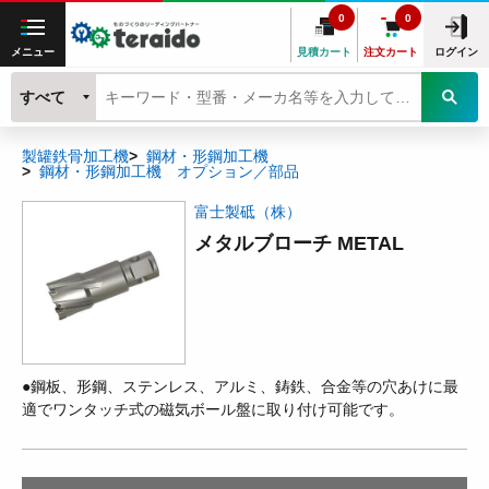
0
0
メニュー
見積カート
注文カート
ログイン
すべて
製罐鉄骨加工機
鋼材・形鋼加工機
鋼材・形鋼加工機 オプション／部品
富士製砥（株）
メタルブローチ METAL
●鋼板、形鋼、ステンレス、アルミ、鋳鉄、合金等の穴あけに最
適でワンタッチ式の磁気ボール盤に取り付け可能です。