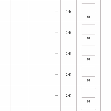
ー
1
個
個
ー
1
個
個
ー
1
個
個
ー
1
個
個
ー
1
個
個