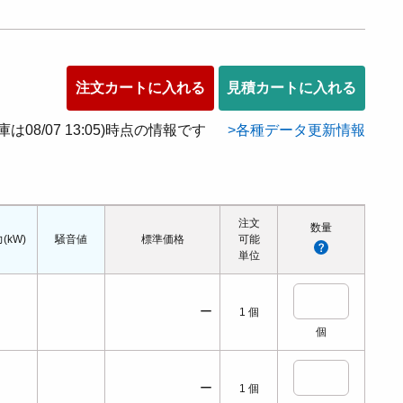
注文カートに入れる
見積カートに入れる
在庫は08/07 13:05)時点の情報です
各種データ更新情報
注文
数量
(kW)
騒音値
標準価格
可能
単位
ー
1
個
個
ー
1
個