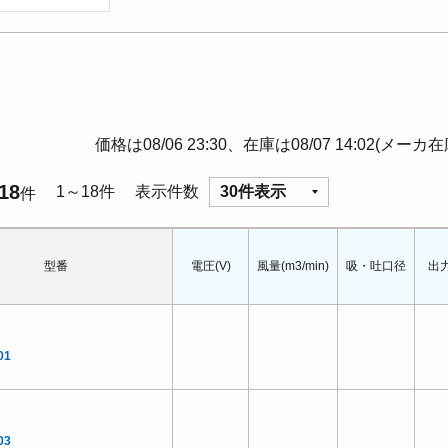
価格は08/06 23:30、在庫は08/07 14:02(メーカ
18
1～18件
表示件数
30件表示
件
型番
電圧(V)
風量(m3/min)
吸・吐口径
出力
01
03