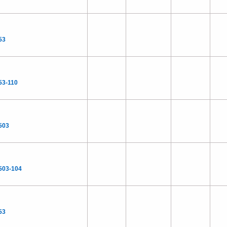
53
53-110
503
503-104
53