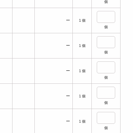
個
ー
1
個
個
ー
1
個
個
ー
1
個
個
ー
1
個
個
ー
1
個
個