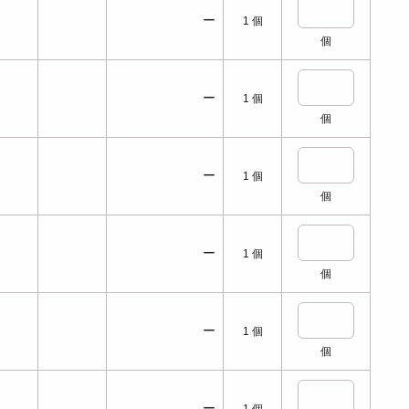
ー
1
個
個
ー
1
個
個
ー
1
個
個
ー
1
個
個
ー
1
個
個
ー