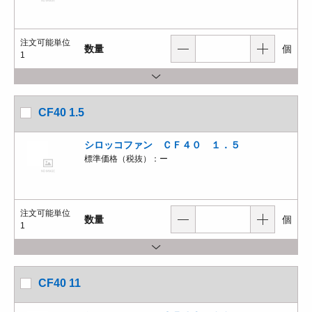
注文可能単位
数量
個
1
CF40 1.5
シロッコファン ＣＦ４０ １．５
標準価格（税抜）：
ー
注文可能単位
数量
個
1
CF40 11