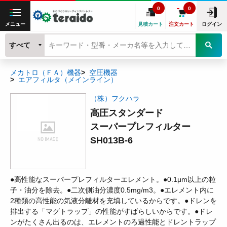
0
0
メニュー
見積カート
注文カート
ログイン
すべて
メカトロ（ＦＡ）機器
空圧機器
エアフィルタ（メインライン）
（株）フクハラ
高圧スタンダード
スーパープレフィルター
SH013B-6
●高性能なスーパープレフィルターエレメント。●0.1μm以上の粒
子・油分を除去。●二次側油分濃度0.5mg/m3。●エレメント内に
2種類の高性能の気液分離材を充填しているからです。●ドレンを
排出する「マグトラップ」の性能がすばらしいからです。●ドレ
ンがたくさん出るのは、エレメントのろ過性能とドレントラップ