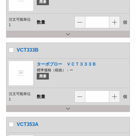
廃番
注文可能単位
数量
個
1
VCT333B
ターボブロー ＶＣＴ３３３Ｂ
標準価格（税抜）：
ー
廃番
注文可能単位
数量
個
1
VCT353A