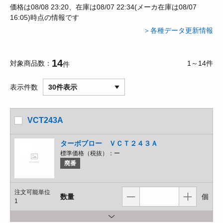
価格は08/08 23:20、在庫は08/07 22:34(メーカ在庫は08/07
16:05)時点の情報です
＞各種データ更新情報
14
対象商品数
1～14件
件
表示件数
30件表示
VCT243A
ターボブロー ＶＣＴ２４３Ａ
標準価格（税抜）：
ー
廃番
注文可能単位
数量
個
1