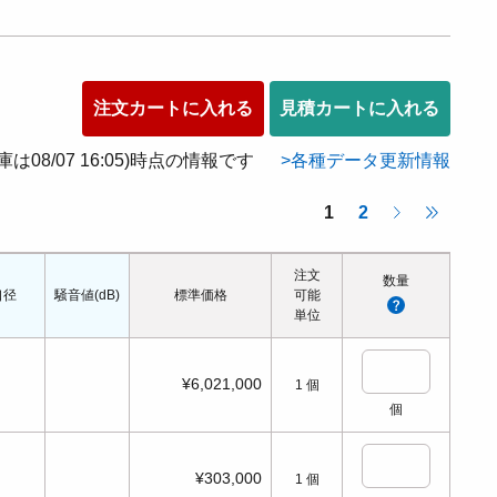
注文カートに入れる
見積カートに入れる
在庫は08/07 16:05)時点の情報です
各種データ更新情報
1
2
注文
数量
口径
騒音値(dB)
標準価格
可能
単位
¥6,021,000
1
個
個
¥303,000
1
個