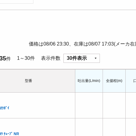
価格は08/06 23:30、在庫は08/07 17:03(メーカ
35
1～30件
表示件数
30件表示
件
型番
吐出量(L/min)
全揚程(m)
ｵｸｶﾞｲ
ｳ ﾁｭｰﾌﾞ NR