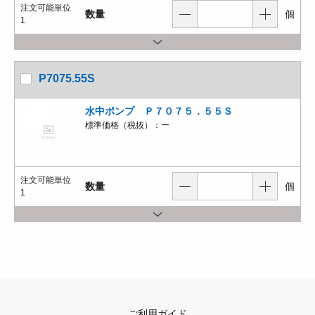
注文可能単位
数量
個
1
P7075.55S
水中ポンプ Ｐ７０７５．５５Ｓ
標準価格（税抜）：
ー
注文可能単位
数量
個
1
ご利用ガイド