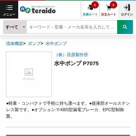
0
0
メニュー
見積カート
注文カート
ログイン
すべて
流体機器
ポンプ
水中ポンプ
（株）荏原製作所
水中ポンプ P7075
●軽量・コンパクトで手軽に持ち運べます。●接液部オールステン
レス製です。●オプション:Y-KBS型漏電ブレーカ、EPC型制御
盤。