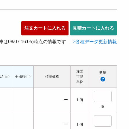
注文カートに入れる
見積カートに入れる
在庫は08/07 16:05)時点の情報です
各種データ更新情報
注文
数量
/min)
全揚程(m)
標準価格
可能
単位
ー
1
個
個
ー
1
個