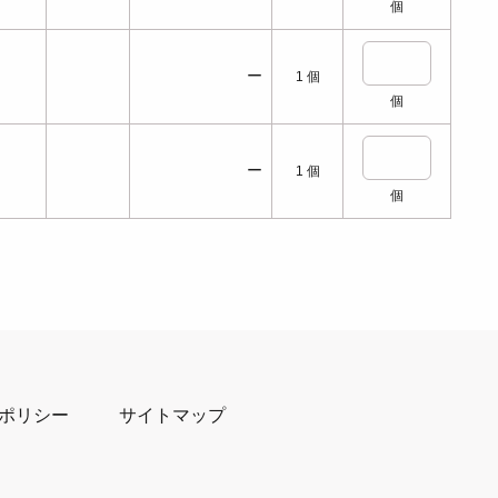
個
ー
1
個
個
ー
1
個
個
ポリシー
サイトマップ