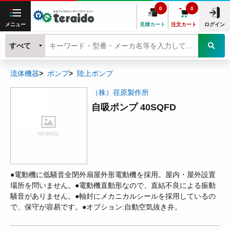
0
0
メニュー
見積カート
注文カート
ログイン
すべて
流体機器
ポンプ
陸上ポンプ
（株）荏原製作所
自吸ポンプ 40SQFD
●電動機に低騒音全閉外扇屋外形電動機を採用。屋内・屋外設置
場所を問いません。●電動機直動形なので、直結不良による振動
騒音がありません。●軸封にメカニカルシールを採用しているの
で、保守が容易です。●オプション:自動空気抜き弁。