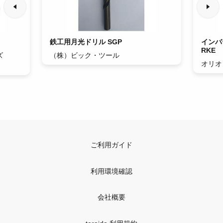
鉄工用月光ドリル SGP
インバ
RKE
ズ
（株）ビック・ツール
オリオ
ご利用ガイド
利用環境確認
会社概要