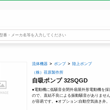
流体機器
ポンプ
陸上ポンプ
（株）荏原製作所
自吸ポンプ 32SQGD
●電動機に低騒音全閉外扇屋外形電動機を採
ので、直結不良による振動騒音がありません
が容易です。●オプション:自動空気抜き弁。