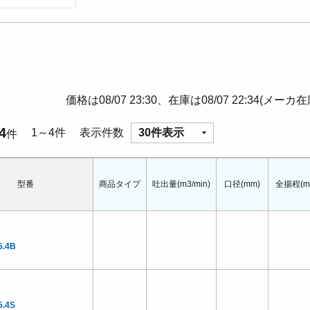
価格は08/07 23:30、在庫は08/07 22:34(メーカ
4
1～4件
表示件数
30件表示
件
型番
商品タイプ
吐出量(m3/min)
口径(mm)
全揚程(m
5.4B
.4S