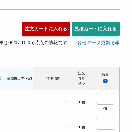
注文カートに入れる
見積カートに入れる
在庫は08/07 16:05)時点の情報です
各種データ更新情報
注文
数量
)
電動機出力(kW)
標準価格
可能
単位
ー
1
個
個
ー
1
個