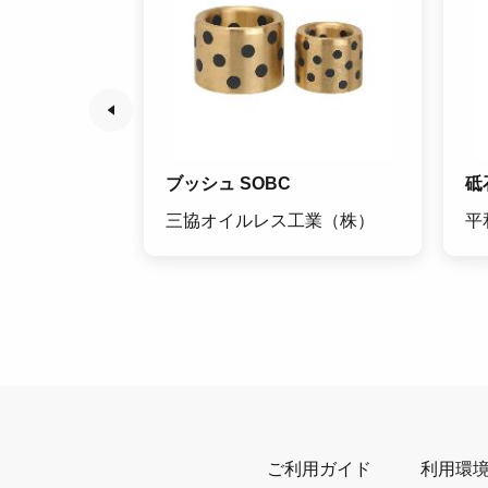
ブッシュ SOBC
砥
）
三協オイルレス工業（株）
平
ご利用ガイド
利用環