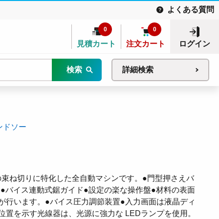
よくある質問
0
0
見積カート
注文カート
ログイン
検索
詳細検索
ンドソー
形鋼の束ね切りに特化した全自動マシンです。●門型押さえバ
。●バイス連動式鋸ガイド●設定の楽な操作盤●材料の表面
が行います。●バイス圧力調節装置●入力画面は液晶ディ
位置を示す光線器は、光源に強力な LEDランプを使用。