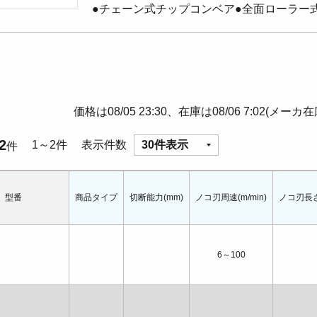
●チェーン式チップコンベア●全面ローラー
価格は08/05 23:30、在庫は08/06 7:02(メーカ
2
1～2件
表示件数
30件表示
件
型番
商品タイプ
切断能力(mm)
ノコ刃周速(m/min)
ノコ刃長さ
6～100