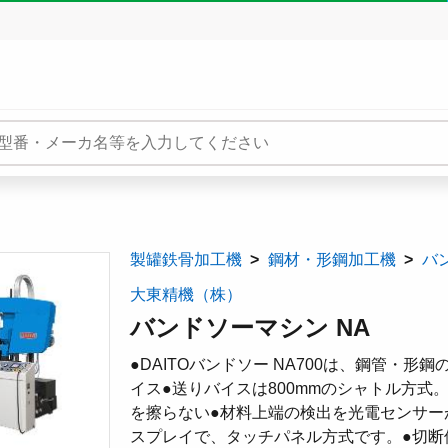
製罐鉄骨加工機
鋼材・形鋼加工機
バ
大東精機（株）
バンドソーマシン NA
●DAITOバンドソー NA700は、鋼管・
イス●送りバイスは800mmのシャトル方式
を擦らない●材料上端の検出を光電センサー
スプレイで、タッチパネル方式です。●切断