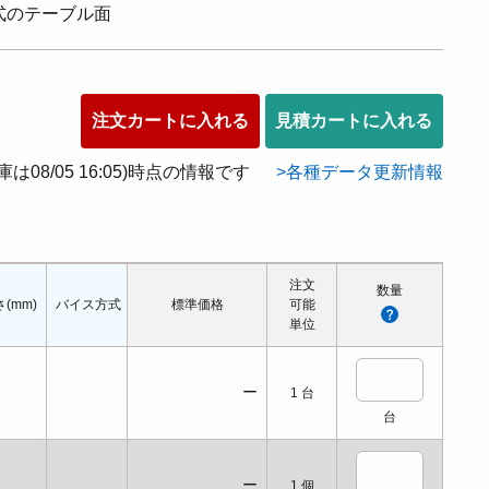
式のテーブル面
注文カートに入れる
見積カートに入れる
在庫は08/05 16:05)時点の情報です
各種データ更新情報
注文
数量
(mm)
バイス方式
全長(mm)
標準価格
全幅(mm)
可能
全高(mm)
単位
ー
1
台
台
ー
1
個