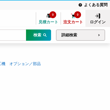
よくある質問
0
0
見積カート
注文カート
ログイン
検索
詳細検索
工機 オプション／部品