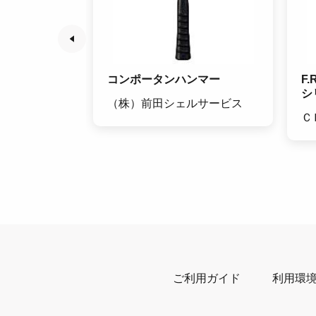
P 8
コンポータンハンマー
F
シ
（株）前田シェルサービス
Ｃ
ご利用ガイド
利用環