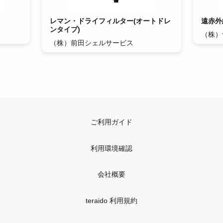
レマン・ドライフィルター(オートドレ
遠赤外
ンタイプ)
（株）
（株）前田シェルサービス
ご利用ガイド
利用環境確認
会社概要
teraido 利用規約