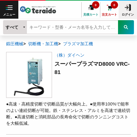
0
0
メニュー
見積カート
注文カート
ログイン
すべて
鍛圧機械
切断機・加工機
プラズマ加工機
（株）ダイヘン
スーパープラズマD8000 VRC-
81
●高速・高精度切断で切断品質が大幅向上。●使用率100%で能率
のよい連続切断が可能。鉄・ステンレス・アルミを高速で連続切
断。●高速切断と消耗部品の長寿命化で切断のランニングコスト
を大幅低減。