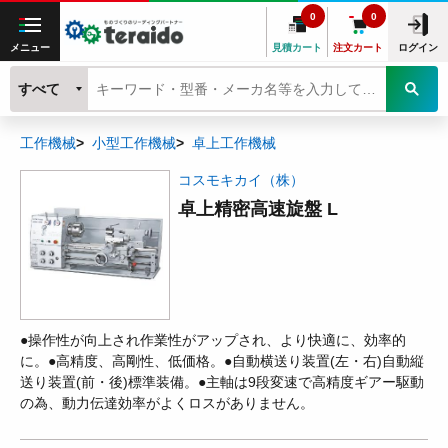
0
0
メニュー
見積カート
注文カート
ログイン
すべて
工作機械
小型工作機械
卓上工作機械
コスモキカイ（株）
卓上精密高速旋盤 L
●操作性が向上され作業性がアップされ、より快適に、効率的
に。●高精度、高剛性、低価格。●自動横送り装置(左・右)自動縦
送り装置(前・後)標準装備。●主軸は9段変速で高精度ギアー駆動
の為、動力伝達効率がよくロスがありません。