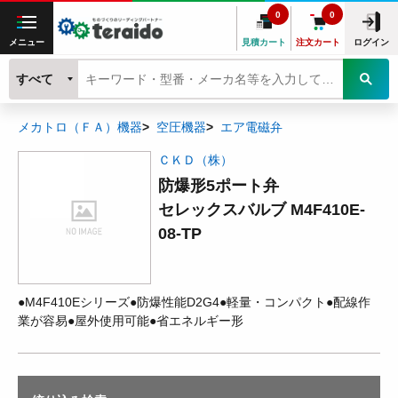
0
0
メニュー
見積カート
注文カート
ログイン
すべて
メカトロ（ＦＡ）機器
空圧機器
エア電磁弁
ＣＫＤ（株）
防爆形5ポート弁
セレックスバルブ M4F410E-
08-TP
●M4F410Eシリーズ●防爆性能D2G4●軽量・コンパクト●配線作
業が容易●屋外使用可能●省エネルギー形