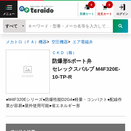
0
0
メニュー
見積カート
注文カート
ログイン
すべて
メカトロ（ＦＡ）機器
空圧機器
エア電磁弁
ＣＫＤ（株）
防爆形5ポート弁
セレックスバルブ M4F320E-
10-TP-R
●M4F320Eシリーズ●防爆性能D2G4●軽量・コンパクト●配線作
業が容易●屋外使用可能●省エネルギー形