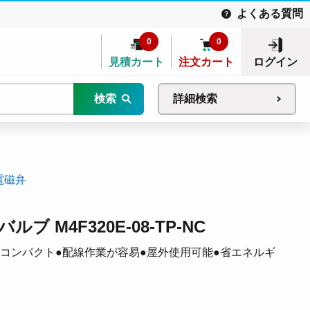
よくある質問
0
0
見積カート
注文カート
ログイン
検索
詳細検索
電磁弁
 M4F320E-08-TP-NC
軽量・コンパクト●配線作業が容易●屋外使用可能●省エネルギ