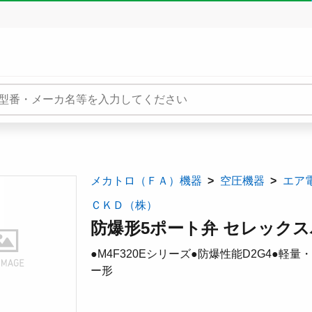
メカトロ（ＦＡ）機器
空圧機器
エア
ＣＫＤ（株）
防爆形5ポート弁 セレックスバルブ
●M4F320Eシリーズ●防爆性能D2G4●
ー形