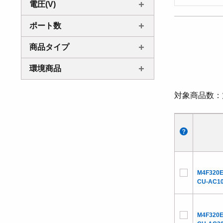
電圧(V)
ポート数
商品タイプ
環境商品
対象商品数
M4F320E
CU-AC1
M4F320E