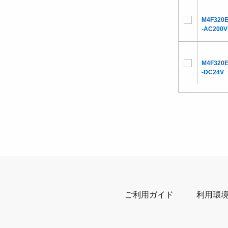
M4F320E
-AC200V
M4F320E
-DC24V
ご利用ガイド
利用環