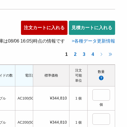
注文カートに入れる
見積カートに入れる
在庫は08/06 16:05)時点の情報です
各種データ更新情報
1
2
3
4
注文
数量
イドの数
電圧(V)
標準価格
電源切時の状態
可能
配管口の種類
配管ねじの呼び
単位
¥344,810
ブル
AC100(50/60Hz)
1
個
個
¥344,810
ブル
AC200(50/60Hz)
1
個