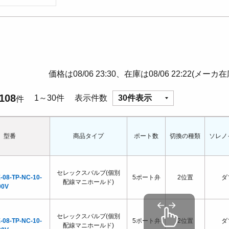
価格は08/06 23:30、在庫は08/06 22:22(メーカ
108
1～30件
表示件数
30件表示
件
型番
商品タイプ
ポート数
切換の種類
ソレノ
セレックスバルブ(個別
-08-TP-NC-10-
5ポート弁
2位置
ダ
配線マニホールド)
00V
セレックスバルブ(個別
-08-TP-NC-10-
5ポート弁
2位置
ダ
配線マニホールド)