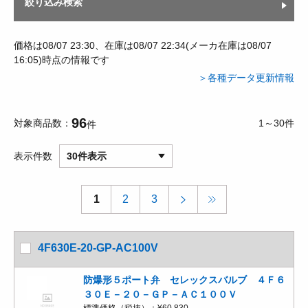
絞り込み検索
価格は08/07 23:30、在庫は08/07 22:34(メーカ在庫は08/07
16:05)時点の情報です
＞各種データ更新情報
96
対象商品数
1～30件
件
表示件数
30件表示
1
2
3
4F630E-20-GP-AC100V
防爆形５ポート弁 セレックスバルブ ４Ｆ６
３０Ｅ－２０－ＧＰ－ＡＣ１００Ｖ