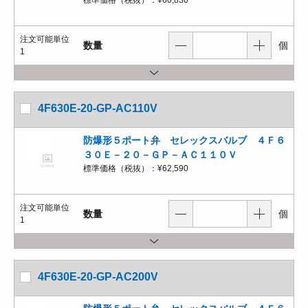
標準価格（税抜）：
¥60,830
注文可能単位
数量
個
1
4F630E-20-GP-AC110V
防爆形５ポート弁 セレックスバルブ ４Ｆ６
３０Ｅ－２０－ＧＰ－ＡＣ１１０Ｖ
標準価格（税抜）：
¥62,590
注文可能単位
数量
個
1
4F630E-20-GP-AC200V