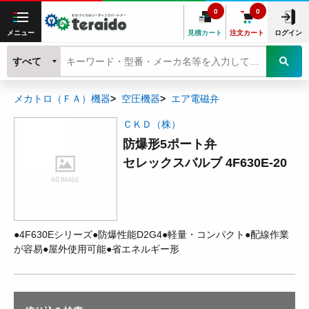
0
0
メニュー
見積カート
注文カート
ログイン
すべて
メカトロ（ＦＡ）機器
空圧機器
エア電磁弁
ＣＫＤ（株）
防爆形5ポート弁
セレックスバルブ 4F630E-20
●4F630Eシリーズ●防爆性能D2G4●軽量・コンパクト●配線作業
が容易●屋外使用可能●省エネルギー形