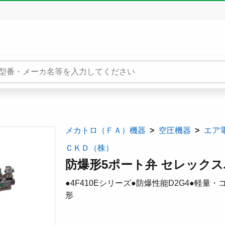
メカトロ（ＦＡ）機器
空圧機器
エア
ＣＫＤ（株）
防爆形5ポート弁 セレックスバル
●4F410Eシリーズ●防爆性能D2G4●軽
形