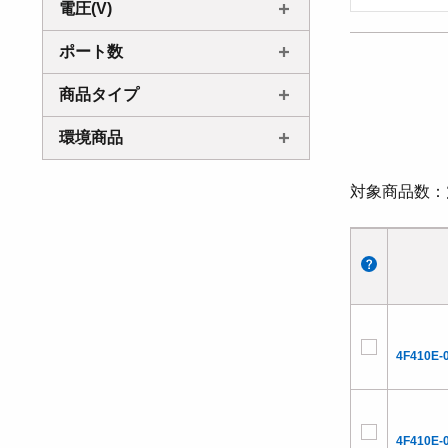
電圧(V)
ポート数
商品タイプ
環境商品
対象商品数
4F410E-
4F410E-