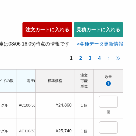
注文カートに入れる
見積カートに入れる
在庫は08/06 16:05)時点の情報です
各種データ更新情報
1
2
3
4
注文
数量
イドの数
電圧(V)
標準価格
電源切時の状態
可能
配管口の種類
配管ねじの呼び
単位
¥24,860
ングル
AC100(50/60Hz)
1
個
個
¥25,740
ングル
AC110(50/60Hz)
1
個