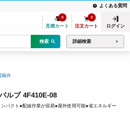
よくある質問
0
0
見積カート
注文カート
ログイン
検索
詳細検索
電磁弁
ブ 4F410E-08
量・コンパクト●配線作業が容易●屋外使用可能●省エネルギー