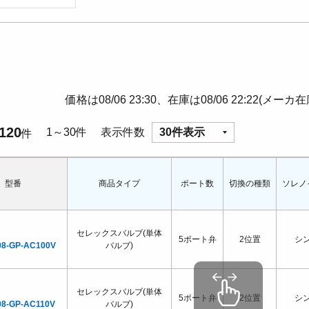
価格は08/06 23:30、在庫は08/06 22:22(メーカ
120
1～30件
表示件数
30件表示
件
型番
商品タイプ
ポート数
切換の種類
ソレノ
セレックスバルブ(単体
5ポート弁
2位置
シ
08-GP-AC100V
バルブ)
セレックスバルブ(単体
5ポート弁
2位置
シ
08-GP-AC110V
バルブ)